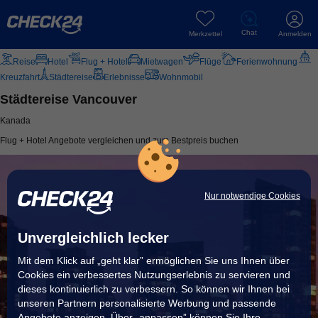
Chat
Merkzettel
Anmelden
Reise
Hotel
Flug + Hotel
Mietwagen
Flüge
Ferienwohnung
Kreuzfahrt
Städtereise
Erlebnisse
Wohnmobil
Städtereise Vancouver
Kanada
Flug + Hotel Angebote vergleichen und zum Bestpreis buchen
Nur notwendige Cookies
Unvergleichlich lecker
Mit dem Klick auf „geht klar” ermöglichen Sie uns Ihnen über
Cookies ein verbessertes Nutzungserlebnis zu servieren und
dieses kontinuierlich zu verbessern. So können wir Ihnen bei
unseren Partnern personalisierte Werbung und passende
Angebote anzeigen. Über „anpassen” können Sie Ihre