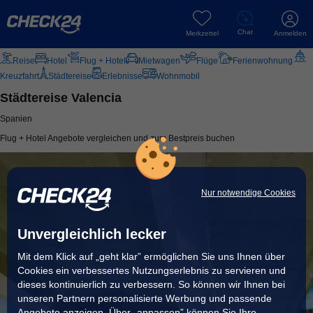
Chat
Merkzettel
Anmelden
Reise
Hotel
Flug + Hotel
Mietwagen
Flüge
Ferienwohnung
Kreuzfahrt
Städtereise
Erlebnisse
Wohnmobil
Städtereise Valencia
Spanien
Flug + Hotel Angebote vergleichen und zum Bestpreis buchen
Nur notwendige Cookies
Unvergleichlich lecker
Mit dem Klick auf „geht klar” ermöglichen Sie uns Ihnen über
Cookies ein verbessertes Nutzungserlebnis zu servieren und
dieses kontinuierlich zu verbessern. So können wir Ihnen bei
unseren Partnern personalisierte Werbung und passende
Angebote anzeigen. Über „anpassen” können Sie Ihre