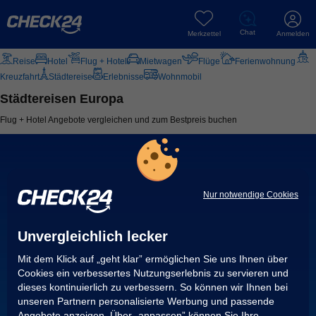
Chat
Merkzettel
Anmelden
Reise
Hotel
Flug + Hotel
Mietwagen
Flüge
Ferienwohnung
Kreuzfahrt
Städtereise
Erlebnisse
Wohnmobil
Städtereisen Europa
Flug + Hotel Angebote vergleichen und zum Bestpreis buchen
Nur notwendige Cookies
Unvergleichlich lecker
Mit dem Klick auf „geht klar” ermöglichen Sie uns Ihnen über
Cookies ein verbessertes Nutzungserlebnis zu servieren und
dieses kontinuierlich zu verbessern. So können wir Ihnen bei
unseren Partnern personalisierte Werbung und passende
Angebote anzeigen. Über „anpassen” können Sie Ihre